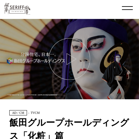
AD / CM
TVCM
飯田グループホールディング
ス「化粧」篇