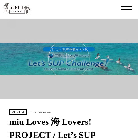
AD / CM
PR / Promotion
miu Loves 海 Lovers!
PROJECT / Let’s SUP