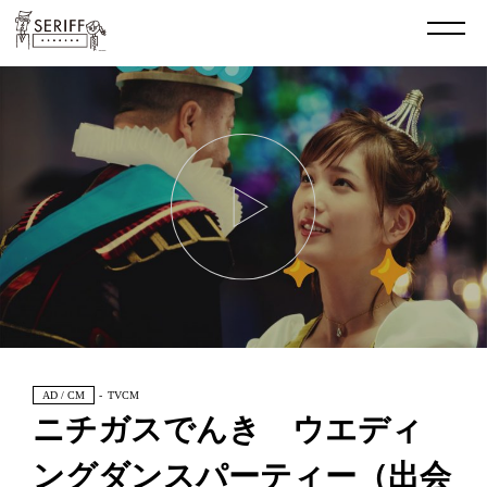
AD / CM
TVCM
ニチガスでんき ウエディ
ングダンスパーティー（出会